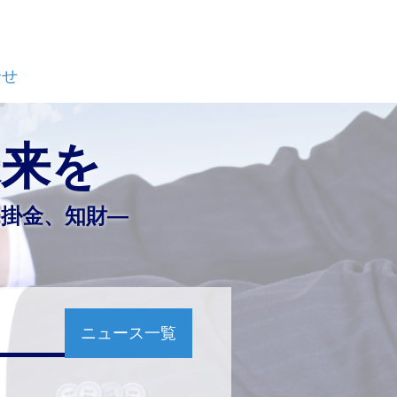
合せ
未来を
売掛金、知財―
ニュース一覧