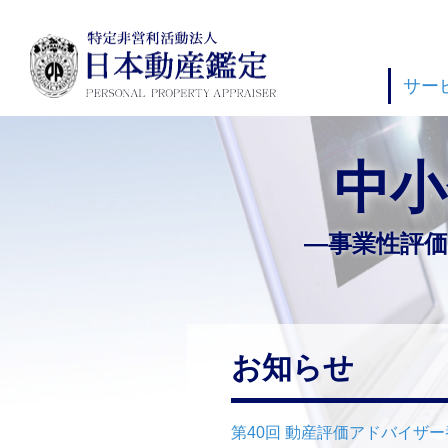
サー
中小
―事業性評
お知らせ
第40回 動産評価アドバイザ