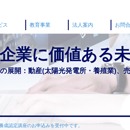
ビス
教育事業
法人案内
お問
企業に
価値ある
価の展開：
動産(太陽光発電所・養殖業)、
ー養成認定講座のお申込みを受付中です。