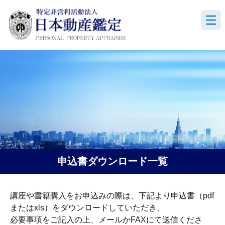
MEN
HOME
サービス
教育事業
法人案内
お問合せ
申込書ダウンロード一覧
ニュース
講座や書籍購入をお申込みの際は、下記より申込書（pdf
またはxls）をダウンロードしていただき、
個人情報保護方針
必要事項をご記入の上、メールかFAXにて送信くださ