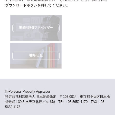
人情報を、情報主体の同意がある場合または正当な理由
ダウンロードボタンを押してください。
がある場合を除き、第三者に開示または提供しません。
当法人は、個人情報保護法および関連するその他の法
令、国が定める指針及びその他の規範を遵守します。ま
た、当法人は『個人情報保護基本規程』を着実に実施、
事業性評価アドバイザー
維持するとともに、個人情報保護マネジメントシステム
の継続的な改善に努めます。
当法人は、個人情報を正確かつ最新の状態に保つととも
に、個人情報への不正アクセス、個人情報の紛失、破
壊、改ざんおよび漏えい等に対して、適正な防止策なら
書籍·出版
びに、是正・予防に努めます。
当法人は、個人情報保護に関する管理体制を確立すると
ともに、当法人規程を役員及び従業者に周知し、その遵
守徹底に努めます。
当法人は、本人からの個人情報に関するお問い合わせ、
苦情及び相談、開示、訂正等のご請求につきまして誠実
ⒸPersonal Property Appraiser
かつ迅速に対応します。
特定非営利活動法人 日本動産鑑定 〒103-0014 東京都中央区日本橋
蛎殻町1-39-5 水天宮北辰ビル 6階 TEL：03-5652-1170 FAX：03-
制定：2008年03月03日
5652-1173
改定：2018年11月05日