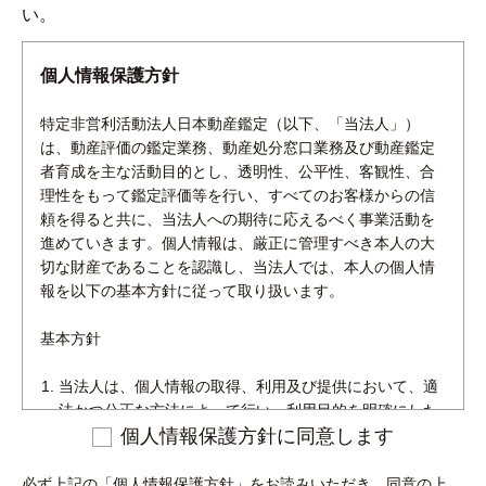
い。
個人情報保護方針
特定非営利活動法人日本動産鑑定（以下、「当法人」）
は、動産評価の鑑定業務、動産処分窓口業務及び動産鑑定
者育成を主な活動目的とし、透明性、公平性、客観性、合
理性をもって鑑定評価等を行い、すべてのお客様からの信
頼を得ると共に、当法人への期待に応えるべく事業活動を
進めていきます。個人情報は、厳正に管理すべき本人の大
切な財産であることを認識し、当法人では、本人の個人情
報を以下の基本方針に従って取り扱います。
基本方針
当法人は、個人情報の取得、利用及び提供において、適
法かつ公正な方法によって行い、利用目的を明確にした
上で目的の範囲内で取扱うとともに、取得した個人情報
個人情報保護方針に同意します
は目的外利用を行わないよう管理し、そのための措置を
講じます。また、当法人は本人からご提供いただいた個
必ず上記の「個人情報保護方針」をお読みいただき、同意の上、