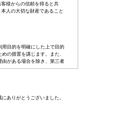
お客様からの信頼を得ると共
き本人の大切な財産であること
利用目的を明確にした上で目的
ための措置を講じます。また、
理由がある場合を除き、第三者
範を遵守します。また、当法人
トシステムの継続的な改善に努
個人情報の紛失、破壊、改ざん
誠にありがとうございました。
業者に周知し、その遵守徹底に
請求につきまして誠実かつ迅速