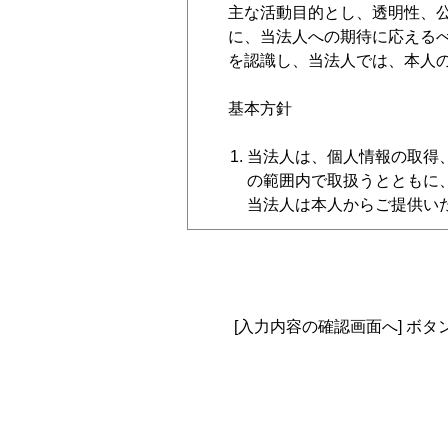
主な活動目的とし、透明性、
に、当法人への期待に応える
を認識し、当法人では、本人
基本方針
当法人は、個人情報の取得
の範囲内で取扱うとともに
当法人は本人からご提供い
に開示または提供しません
当法人は、個人情報保護法
は『個人情報保護基本規程
めます。
当法人は、個人情報を正確
[入力内容の確認画面へ] ボ
および漏えい等に対して、
当法人は、個人情報保護に
努めます。
当法人は、本人からの個人
に対応します。