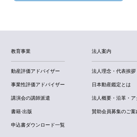
特
特定非営利
教育事業
法人案内
動産評価アドバイザー
法人理念・代表挨拶
いて
事業性評価アドバイザー
日本動産鑑定とは
産鑑定
講演会の講師派遣
法人概要・沿革・ア
 事務局長 TEL 03-5652-1170
書籍·出版
賛助会員募集のご案
申込書ダウンロード一覧
記の内容にて利用いたします
て、取得しました個人情報は次のとおりです。