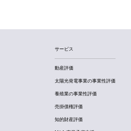
サービス
動産評価
個人情報のお取り扱いにつ
太陽光発電事業の事業性評価
事業者の名称
特定非営利活動法人 日本動
養殖業の事業性評価
個人情報保護管理者
特定非営利活動法人 日本動産鑑定
売掛債権評価
個人情報の利用目的
知的財産評価
当法人では、個人情報を下
1）当ウェブサイトを通し