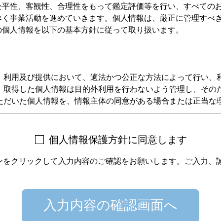
公平性、客観性、合理性をもって鑑定評価等を行い、すべての
べく事業活動を進めていきます。個人情報は、厳正に管理すべ
の個人情報を以下の基本方針に従って取り扱います。
、利用及び提供において、適法かつ公正な方法によって行い、
、取得した個人情報は目的外利用を行わないよう管理し、その
ただいた個人情報を、情報主体の同意がある場合または正当な
。
および関連するその他の法令、国が定める指針及びその他の規
』を着実に実施、維持するとともに、個人情報保護マネジメン
個人情報保護方針に同意します
かつ最新の状態に保つとともに、個人情報への不正アクセス、
タンをクリックして入力内容のご確認をお願いします。
ご入力、
適正な防止策ならびに、是正・予防に努めます。
関する管理体制を確立するとともに、当法人規程を役員及び従
情報に関するお問い合わせ、苦情及び相談、開示、訂正等のご