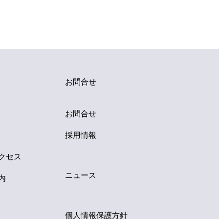
制定：2008年03月03日
改定：2018年11月05日
定非営利活動法人 日本動産鑑定
理事長 久保田 清
個人情報お問合せ窓口
活動法人 日本動産鑑定 事務局
お問合せ
E-mail：info2@ndk-abl.org
お問合せ
採用情報
クセス
ニュース
内
個人情報保護方針